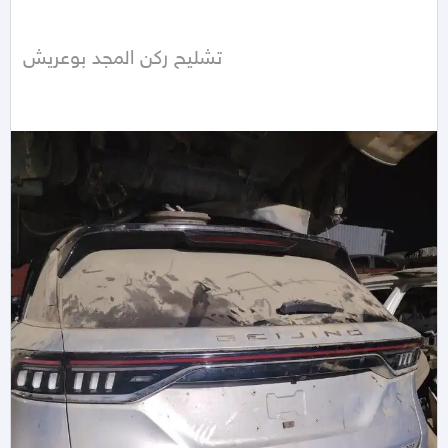
تشليح ركن المجد بوعريش