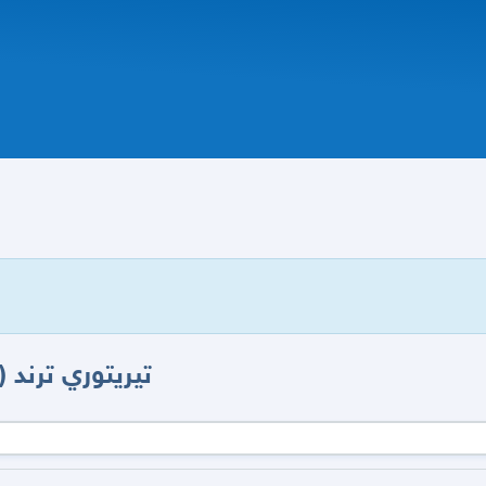
تيريتوري ترند (2025_ توكيلات الجزيرة _ ضمان _ وصيانة )