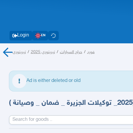
Login
EN
تيريتوري
/
تيريتوري 2025
/
حراج السيارات
/
فورد
Ad is either deleted or old