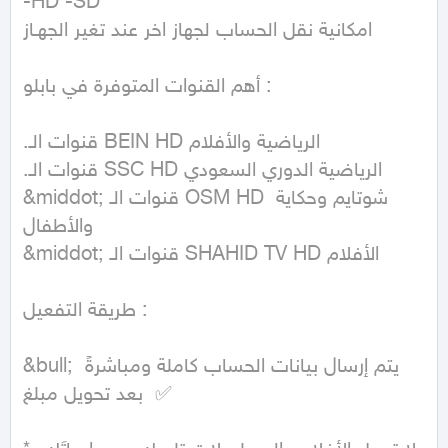
-HD -SD

امكانية نقل الحساب لجهاز اخر عند تغير الجهـاز

أهم القنوات المتوفرة في بابلو :

.قنوات الـ BEIN HD الرياضية والأفلام

.قنوات الـ SSC HD الرياضية الدوري السعودي

&middot; قنوات الـ OSM HD شوتايم وحكاية 
والأطفال

&middot; قنوات الـ SHAHID TV HD الأفلام

طريقة التفعيل :

&bull; يتم إرسال بيانات الحساب كاملة ومباشرةً 
بعد تحويل مبلغ  ✅
