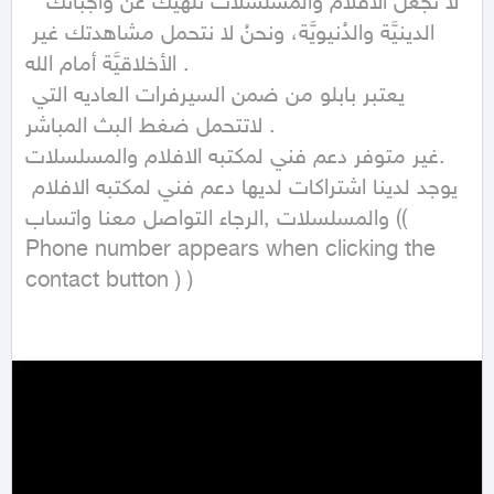
* لا تجعل الأفلام والمسلسلات تلهيك عن واجباتَك 
الدينيَّة والدُنيويَّة، ونحنُ لا نتحمل مشاهدتك غير 
الأخلاقيَّة أمام الله .

يعتبر بابلو من ضمن السيرفرات العاديه التي 
لاتتحمل ضغط البث المباشر .

غير متوفر دعم فني لمكتبه الافلام والمسلسلات.

يوجد لدينا اشتراكات لديها دعم فني لمكتبه الافلام 
والمسلسلات ,الرجاء التواصل معنا واتساب (( 
Phone number appears when clicking the 
contact button ) )