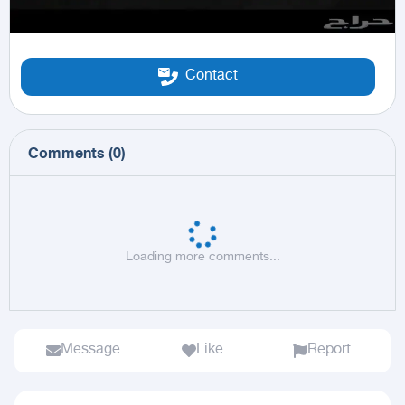
Contact
Comments
(
0
)
Loading more comments...
Message
Like
Report