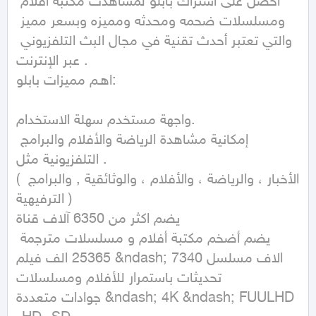
احصل على اشتراك بابلو لمشاهدت مكتبة افلام 
ومسلسلات ضحمه ومحدثه ومميزه وبسعر مميز 
والتي تعتبر أحدث تقنية في مجال البث التلفزيوني 
عبر الإنترنت .

اهـم مميزات بابلو:

واجهة مستخدم سهلة الاستخدام.

إمكانية مشاهدة الرياضة والأفلام والبرامج 
التلفزيونية مثل .

( الأخبار ، والرياضة ، والأفلام ، والوثائقية , والبرامج 
الترفيهية )

يضم اكثر من 6350 آلاف قناة 

يضم أضخم مكتبة أفلام و مسلسلات مترجمة 
25365 الف فيلم &ndash; 7340 الاف مسلسل

تحديثات باستمرار للأفلام ومسلسلات

جوادات متعددة &ndash; 4K &ndash; FUULHD 