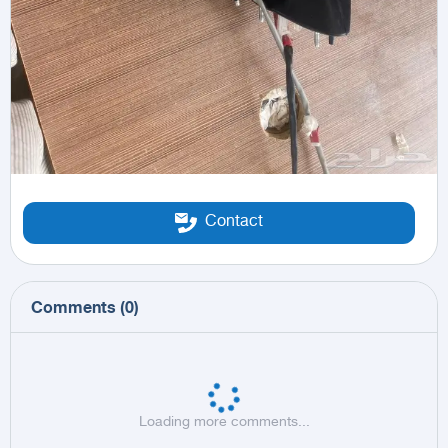
Contact
Comments
(
0
)
Loading more comments...