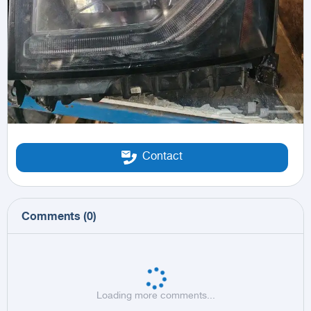
Contact
Comments
(
0
)
Loading more comments...