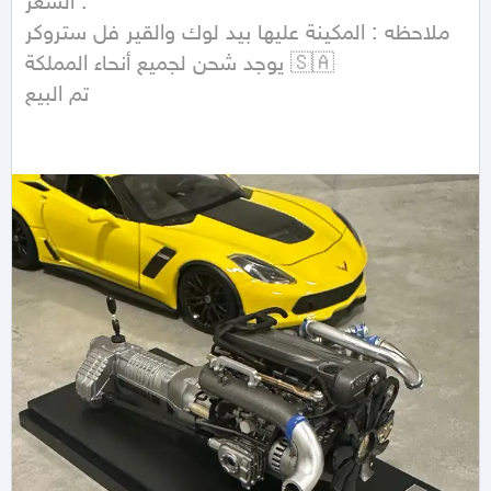
السعر :

ملاحظه : المكينة عليها بيد لوك والقير فل ستروكر

يوجد شحن لجميع أنحاء المملكة 🇸🇦

تم البيع 