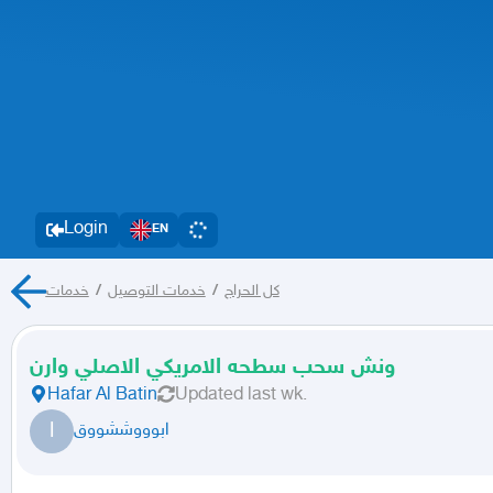
Login
EN
خدمات
/
خدمات التوصيل
/
كل الحراج
ونش سحب سطحه الامريكي الاصلي وارن
Hafar Al Batin
Updated
last wk.
ا
ابوووششووق