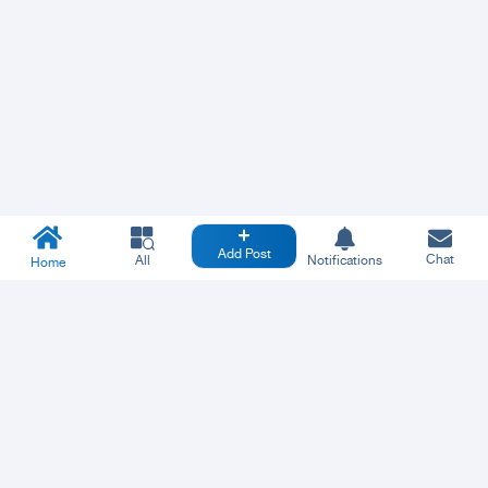
Add Post
Chat
All
Notifications
Home