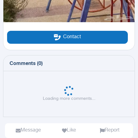
Contact
Comments
(
0
)
Loading more comments...
Message
Like
Report