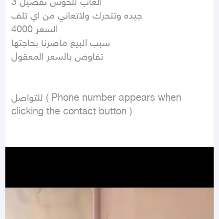
3 العاب للحوش تفصيل

جيده وتتحرك ولاتعاني من اي تلف

السعر 4000

سبب البيع ماصرنا بحاجتها

تفاوض بالسعر المعقول 

للتواصل ( Phone number appears when 
clicking the contact button ) 