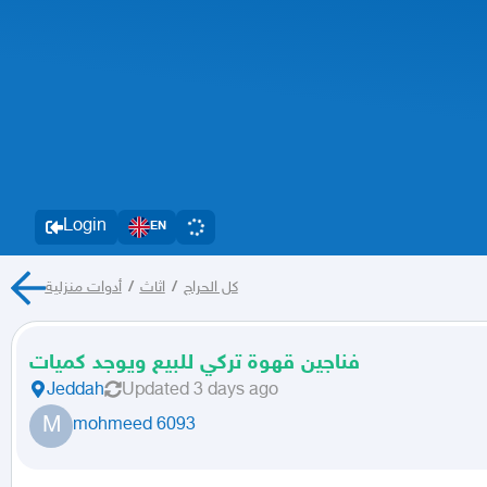
Login
EN
أدوات منزلية
/
اثاث
/
كل الحراج
فناجين قهوة تركي للبيع ويوجد كميات
Jeddah
Updated
3 days ago
M
mohmeed 6093