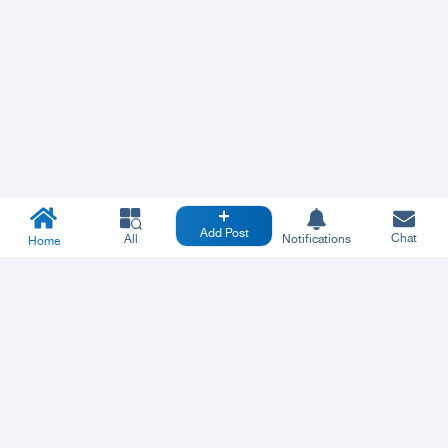
Add Post
Chat
All
Notifications
Home