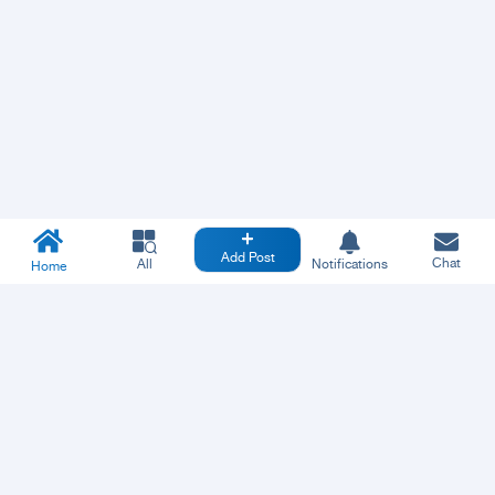
Add Post
Chat
All
Notifications
Home