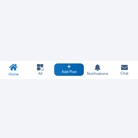
Add Post
Chat
All
Notifications
Home