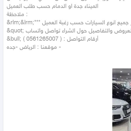
الميناء جدة او الدمام حسب طلب العميل

ملاحظة :

&rlm;&lrm;*** كما يمكننا توفير جميع انوع السيارات حسب رغبة العميل ***

&quot; لمزيد من العروض والتفاصيل حول الشراء تواصل واتساب &quot;..

&bull; أرقام التواصل : ( 0561265007 )

موقعنا : الرياض -جده -