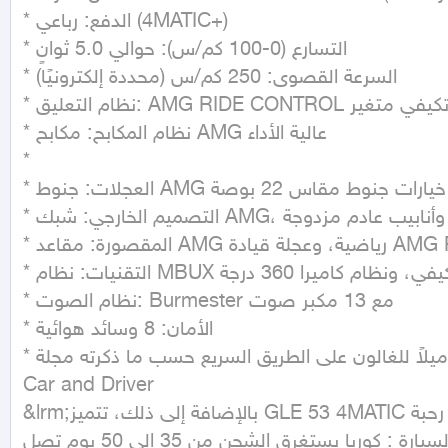
* الدفع: رباعي (4MATIC+)

* التسارع (0-100 كم/س): حوالي 5.0 ثوانٍ

* السرعة القصوى: 250 كم/س (محددة إلكترونيًا)

* نظام التعليق: AMG RIDE CONTROL مع تعليق هوائي ونظام تخميد تكيفي متغير

* نظام المكابح: مكابح AMG عالية الأداء

*

* العجلات: جنوط AMG مقاس 21 بوصة (قياسية)، مع خيارات جنوط مقاس 22 بوصة

* التصميم الخارجي: شبك AMG، ومشتت هواء خلفي، وأنابيب عادم مزدوجة

* المقصورة: مقاعد AMG رياضية، وعجلة قيادة AMG Performance، وشاشات مزدوجة مقاس 12.3 بوصة لنظام MBUX المعلوماتي الترفيهي

* التقنيات: نظام MBUX مع أوامر صوتية، مساعد ركن نشط، نظام تحذير من الاصطدام، نظام تثبيت السرعة التكيفي، ونظام كاميرا 360 درجة

* نظام الصوت: Burmester مع 13 مكبر صوت

* الأمان: 8 وسائد هوائية

* استهلاك الوقود: يختلف حسب ظروف القيادة، ولكن في المتوسط 18 ميلاً للغالون في المدينة و 23 ميلاً للغالون على الطريق السريع حسب ما ذكرته مجلة 
Car and Driver

&lrm;بالإضافة إلى ذلك، تتميز GLE 53 4MATIC كوبيه بتصميم داخلي فاخر ومساحة رحبة

موقع السيارة : كوريا يستغرق الشحن من 35 الي 50 يوم تصل
