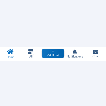
Add Post
Chat
All
Notifications
Home