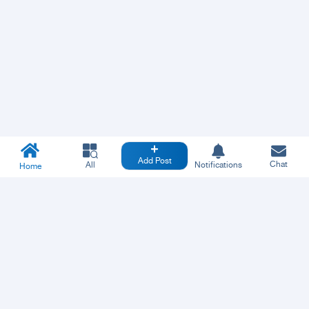
Add Post
Chat
All
Notifications
Home