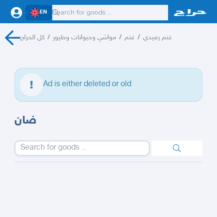
EN
كل الحراج
/
مواشي وحيوانات وطيور
/
غنم
/
غنم رفيدي
Ad is either deleted or old
ضان