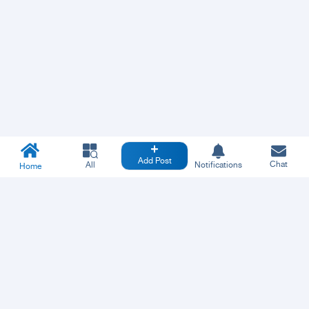
Add Post
Chat
All
Notifications
Home