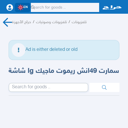
EN
تلفزيونات
/
تلفزيونات وصوتيات
/
حراج الأجهزة
Ad is either deleted or old
شاشة lg سمارت 49انش ريموت ماجيك