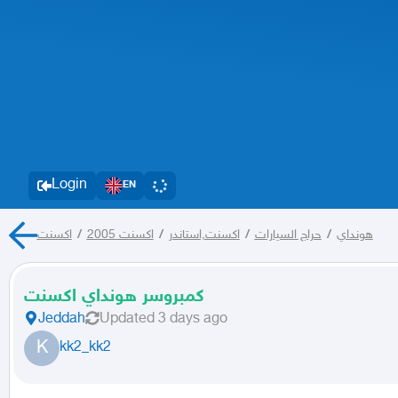
Login
EN
اكسنت
/
اكسنت 2005
/
اكسنت,استاندر
/
حراج السيارات
/
هونداي
كمبروسر هونداي اكسنت
Jeddah
Updated
3 days ago
K
kk2_kk2