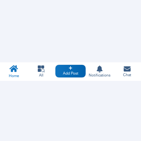
Add Post
Chat
All
Notifications
Home