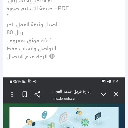
 أو الانجليزية 50 ريال

صيغة التسليم صورة +PDF

*

اصدار وثيقة العمل الحر 

80 ريال

موثق بمعروف ✅️✅️

التواصل واتساب فقط 

الرجاء عدم الاتصال 🔴