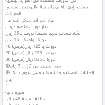
كل الدورات معتمدة من الموارد البشرية

تنفعك بإذن الله في الترقية والتوظيف وجميع 
المجالات

انجاز الدورات بشكل احترافي

أسعار دورات منصة دروب 

إنشاء حساب جديد بمنصة دروب بـ 35 ريال

الدورة الواحدة بـ 15 ريال

10 دورات بـ 125 ريال(عرض)

20 دورة بـ  225 ريال (عرض)

30 دورة بـ 325 ريال (عرض) 

🔴مدة التنفيذ من 2 إلى 3 إيام 

🔴الطلبات المستعجلة التنفيذ بنفس اليوم + 25 
ريال 

*

سيرة ذاتية

 باللغة العربية 45 ريال
