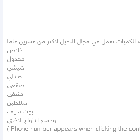
سبه للكميات نعمل في مجال النخيل لاكثر من عشرين عاما
خلاص 

مجدول 

شيشي

هلالي

صقعي

منيفي

سلاطين

نبوت سيف

وجميع الانواع الاخري 

( Phone number appears when clicking the cont