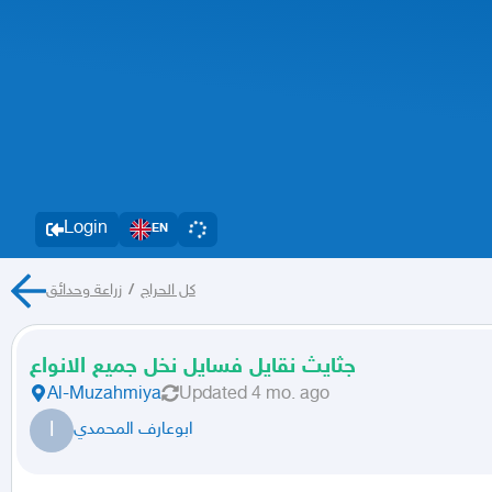
Login
EN
زراعة وحدائق
/
كل الحراج
جثايث نقايل فسايل نخل جميع الانواع
Al-Muzahmiya
Updated
4 mo. ago
ا
ابوعارف المحمدي