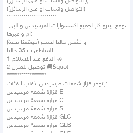
((التواصل واتساب او على الرسائل ))

((التواصل واتساب او على الرسائل)

************************

موقع نيترو كار لجميع اكسسوارات المرسيدس و البي 
ام و غيرها:

(موقعنا بجدة) و نشحن حاليا لجميع

المناطق ب 35 حاليا

1 الدفع عند الاستلام 🤝

2 توصيل للمنزل 🚚&quot;

*******************

يتوفر قزاز شمعات مرسيدس لأغلب الفئات:

قزازة شمعة مرسيدس E

قزازة شمعة مرسيدس C

قزازة شمعة مرسيدس S

قزازة شمعة مرسيدس GLC

قزازة شمعة مرسيدس GLB
