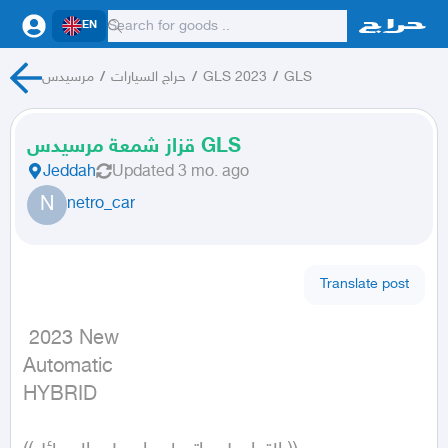
EN
GLS
/
GLS 2023
/
حراج السيارات
/
مرسيدس
قزاز شمعة مرسيدس GLS
Jeddah
Updated
3 mo. ago
N
netro_car
Translate post
 2023 New

Automatic

HYBRID