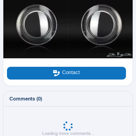
Contact
Comments
(
0
)
Loading more comments...