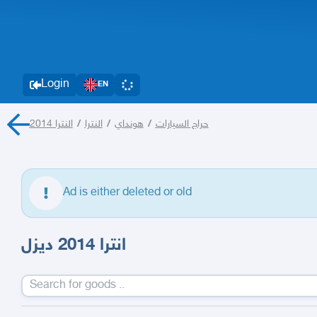
Login
EN
النترا 2014
/
النترا
/
هونداي
/
حراج السيارات
Ad is either deleted or old
انترا 2014 ديزل