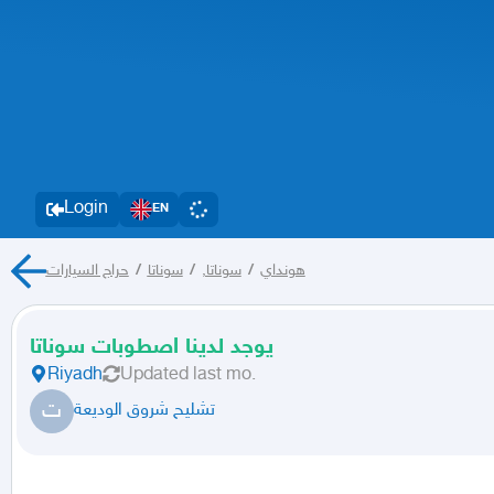
Login
EN
حراج السيارات
/
سوناتا
/
سوناتا,
/
هونداي
يوجد لدينا اصطوبات سوناتا
Riyadh
Updated
last mo.
ت
تشليح شروق الوديعة