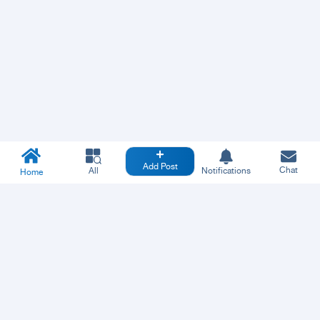
Add Post
Chat
All
Notifications
Home