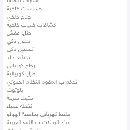
اشارات بالمرايا 

حساسات خلفية 

جناح خلفي 

كشافات ضباب خلفية 

حنايا عفش 

دخول ذكي 

تشغيل ذكي 

مقاعد جلد 

زجاج كهربائي 

مرايا كهربائية 

تحكم ب المقود للنظام الصوتي 

بلوتوث 

مثبت سرعة 

نقطة عمياء 

جلنط كهربائي بخاصية الهولو 

عداد الرحلات ب اللغه العربية 
