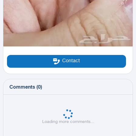
Contact
Comments
(
0
)
Loading more comments...