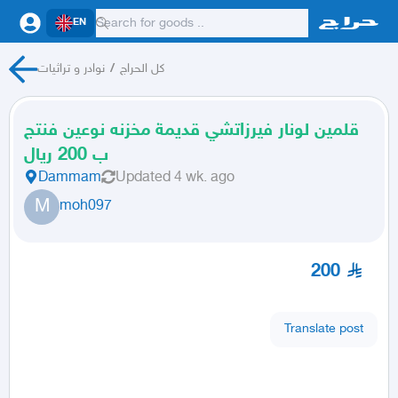
EN
كل الحراج
/
نوادر و تراثيات
قلمين لونار فيرزاتشي قديمة مخزنه نوعين فنتج
ب 200 ريال
Dammam
Updated
4 wk. ago
M
moh097
200
Translate post