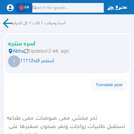
EN
كل الحراج
/
اثاث
/
أسرة ومراتب
اسره منتجه
Abha
Updated
2 wk. ago
ا
استغفر الله11112
Translate post
تمر محشي معى صوصات معى طباعه 

نستقبل طلبيات زواجات ونفر صحون صغيرها على 