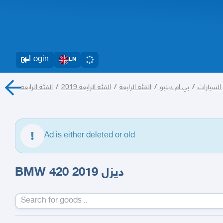
Login
EN
/
الفئة الرابعة 2019
/
الفئة الرابعة
/
بي ام دبليو
/
السيارات
Ad is either deleted or old
BMW 420 2019 ديزل