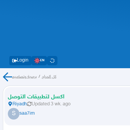
Login
EN
برمجة وتصاميم
/
كل الحراج
اكسل لتطبيقات التوصل
Riyadh
Updated
3 wk. ago
S
saa7im