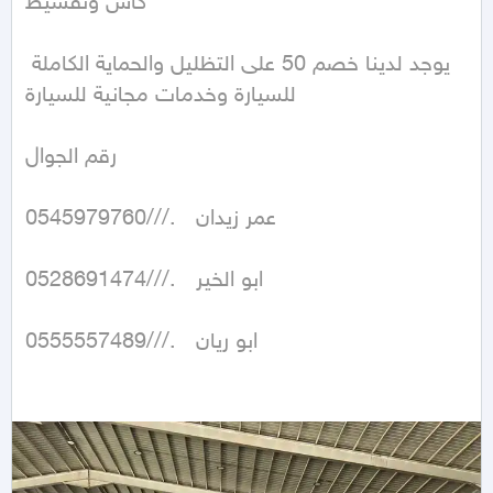
كاش وتقسيط 

يوجد لدينا خصم 50 على التظليل والحماية الكاملة 
للسيارة وخدمات مجانية للسيارة 

رقم الجوال 

0545979760///.   عمر زيدان 

0528691474///.   ابو الخير 

0555557489///.   ابو ريان