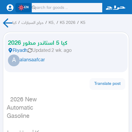
EN
كيا
/
حراج السيارات
/
K5,
/
K5 2026
/
K5
كيا 5 استاندر مطور 2026
Riyadh
Updated
2 wk. ago
A
alansaafcar
Translate post
  2026 New

Automatic

Gasoline