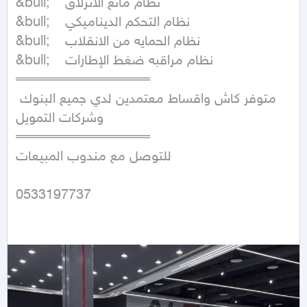
&bull;	نظام مانع الانزلاق

&bull;	نظام التحكم الديناميكي

&bull;	نظام الحمايه من الانقلاب

&bull;	نظام مراقبه ضغط الإطارات 

══════════════

متوفر كاش واقساط معتمدين لدي جميع البنوك 
وشركات التمويل

══════════════

للتوصل مع مندوب المبيعات

0533197737