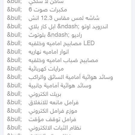
&bull;	شاحن لا سلكي

&bull;	6 مكبرات صوت 

&bull;	شاشه لمس مقاس 12.3 انش

&bull;	ابل كار بلاي &ndash; اندرويد اوتو 

&bull;	بلوتوث &ndash; راديو 

&bull;	مصابيح اماميه وخلفيه LED

&bull;	انوار اماميه نهاريه 

&bull;	مصابيح ضباب اماميه وخلفيه 

&bull;	مرايات كهربائية

&bull;	وسائد هوائية أمامية السائق والراكب

&bull;	وسائد هوائية أمامية جانبية

&bull;	بريك الكتروني

&bull;	فرامل مانعه للانغلاق

&bull;	موزع فرامل الكتروني

&bull;	فرامل توقف مؤقت

&bull;	نظام الثبات الالكتروني
