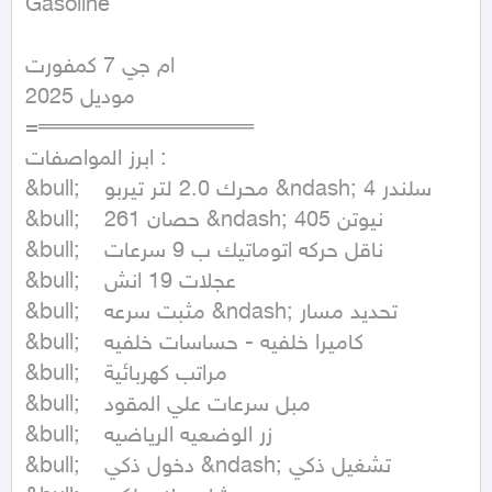
Gasoline
ام جي 7 كمفورت 

موديل 2025 

=══════════════

ابرز المواصفات :

&bull;	محرك 2.0 لتر تيربو &ndash; 4 سلندر 

&bull;	261 حصان &ndash; 405 نيوتن 

&bull;	ناقل حركه اتوماتيك ب 9 سرعات 

&bull;	عجلات 19 انش

&bull;	مثبت سرعه &ndash; تحديد مسار 

&bull;	كاميرا خلفيه - حساسات خلفيه 

&bull;	مراتب كهربائية

&bull;	مبل سرعات علي المقود

&bull;	زر الوضعيه الرياضيه

&bull;	دخول ذكي &ndash; تشغيل ذكي
