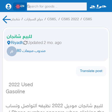
EN
شانجان
/
حراج السيارات
/
CS85,
/
CS85 2022
/
CS85
للبيع شانجان
Riyadh
Updated
2 mo. ago
م
مندوب مبيعات 80
Translate post
  2022 Used

Gasoline
للبيع شانجان موديل 2022 نظيفه التواصل وتساب 