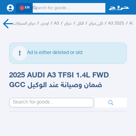
EN
حراج السيارات
/
اودي
/
A3
/
حراج
/
الكل
/
كل_حراج
/
A3 2025
/
A3
Ad is either deleted or old
2025 AUDI A3 TFSI 1.4L FWD
GCC ضمان وصيانة عند الوكيل