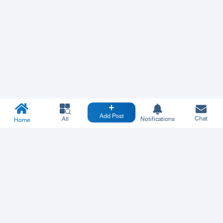
Add Post
Chat
All
Notifications
Home