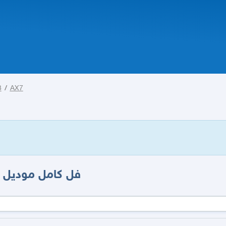
3
/
AX7
دونج فينج AX7 فل كامل موديل 2023 جديدة اقوى العروض