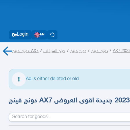
Login
EN
دونج_فينج_AX7
/
حراج السيارات
/
دونج فينج
/
دونج_فينج
/
AX7 202
Ad is either deleted or old