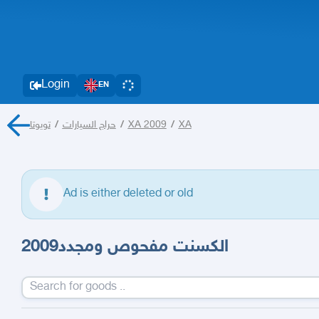
Login
EN
تويوتا
/
حراج السيارات
/
XA 2009
/
XA
Ad is either deleted or old
2009الكسنت مفحوص ومجدد