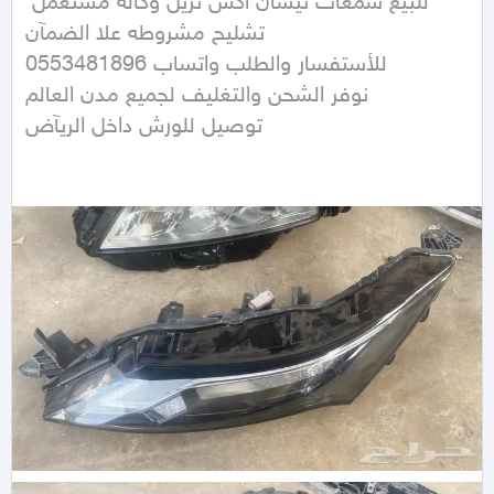
للبيع شمعات نيسان اكس تريل وكاله مستعمل 
تشليح مشروطه علا الضمآن 

للأستفسار والطلب واتساب 0553481896

نوفر الشحن والتغليف لجميع مدن العالم 

توصيل للورش داخل الريآض