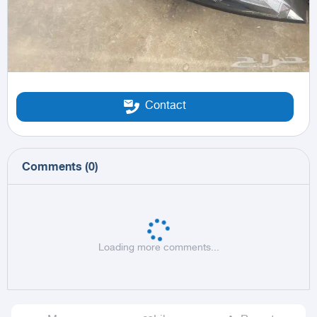
Contact
Comments
(
0
)
Loading more comments...