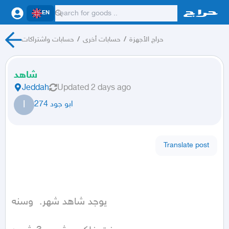
EN
حراج الأجهزة
/
حسابات أخرى
/
حسابات واشتراكات
شاهد
Jeddah
Updated
2 days ago
ا
ابو جود 274
Translate post
يوجد شاهد شهر.  وسنه 
