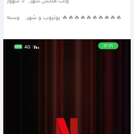
ونت فلكس شهر.  3 شهور 

يوتيوب و شهر.   وسنه 🔥🔥🔥🔥🔥🔥🔥🔥🔥🔥