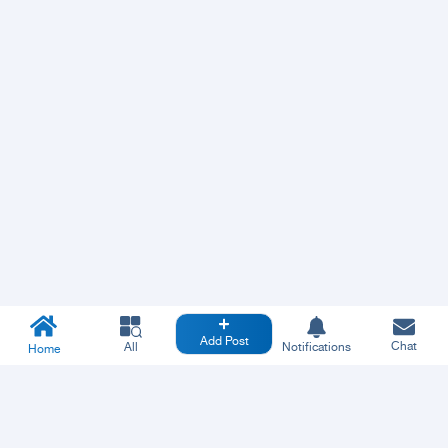
Add Post
Chat
All
Notifications
Home