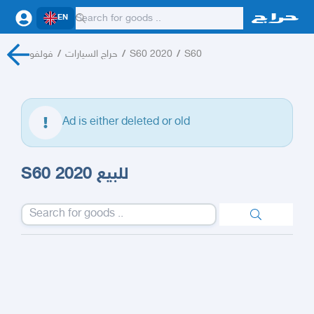
EN
فولفو
/
حراج السيارات
/
S60 2020
/
S60
Ad is either deleted or old
S60 2020 للبيع