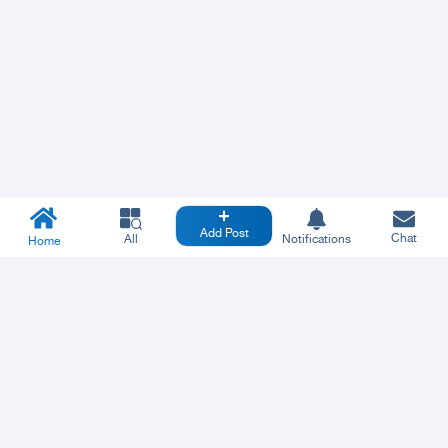
Add Post
Chat
All
Notifications
Home