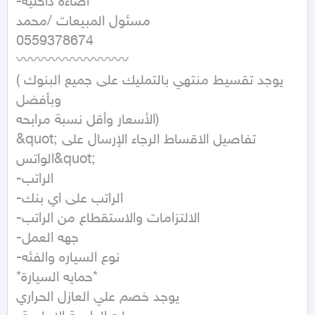
-اضاءة داخليه

مسئول المبيعات /محمد 

0559378674

〰〰〰〰〰〰〰〰

(يوجد تقسيط منتهي بالتمليك على جميع البنوك 
وبأفضل

الأسعار وأقل نسبة مرابحه)

&quot;تفاصيل الاقساط الرجاء الإرسال على 
الواتس&quot;

-الراتب

-الراتب على اي بنك

-الالتزامات والاستقطاع من الراتب

-جهه العمل

-نوع السياره والفئه

*حمايه السيارة*

يوجد خصم علي العازل الحراري
