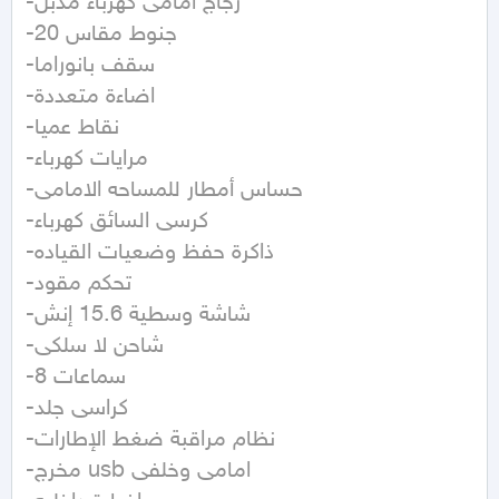
-زجاج امامى كهرباء مدبل

-جنوط مقاس 20

-سقف بانوراما 

-اضاءة متعددة

-نقاط عميا

-مرايات كهرباء 

-حساس أمطار للمساحه الامامى

-كرسى السائق كهرباء 

-ذاكرة حفظ وضعيات القياده

-تحكم مقود

-شاشة وسطية 15.6 إنش 

-شاحن لا سلكى 

-8 سماعات 

-كراسى جلد

-نظام مراقبة ضغط الإطارات 

-مخرج usb امامى وخلفى
