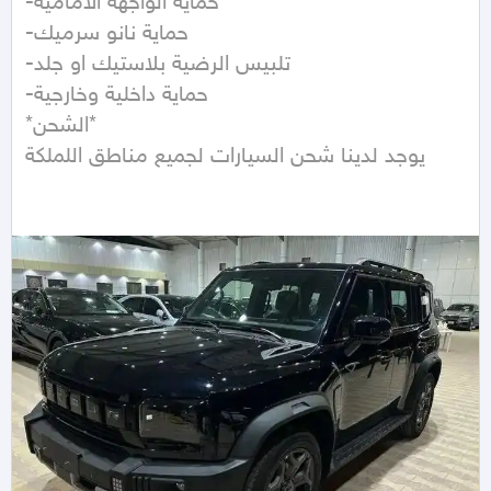
-حمايه الواجهة الامامية

-حماية نانو سرميك

-تلبيس الرضية بلاستيك او جلد

-حماية داخلية وخارجية

*الشحن*

يوجد لدينا شحن السيارات لجميع مناطق اللملكة