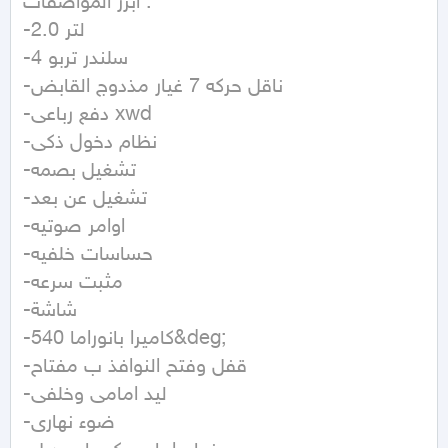
ابرز المواصفات :

-2.0 لتر 

-4 سلندر تربو

-ناقل حركه 7 غيار مذدوج القابض

-دفع رباعى xwd

-نظام دخول ذكى

-تشغيل بصمه

-تشغيل عن بعد

-اوامر صوتيه

-حساسات خلفيه

-مثبت سرعه 

-شاشة 

-كاميرا بانوراما 540&deg;

-قفل وفتح النوافذ ب مفتاح 

-ليد امامى وخلفى

-ضوء نهارى
