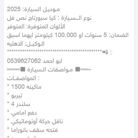
مـوديـل السيارة: 2025

نوع الـــسـيارة : كيا سبورتاج نص فل

الألوان المتوفرة: المتوفر

الضمان: 5 سنوات او 100.000 كيلومتر ايهما اسبق

الـوكيــل: الاهليه

********************************************📲 : 
0539627062 ابو احمد

═══■ مـواصفات الـسيـارة ■══-

المواصفــات :

* ماكينه 1500

* تيربو

* 4 سلندر

* دفع امامي

* ناقل حركة أوتوماتيكي

* فتحه سقف بانوراما
