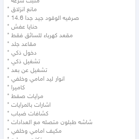
* مثبت سرعه

* مانع انزلاق

* صرفيه الوقود جيد جدا 14.6

* حنايا عفش

* مقعد كهرباء للسائق فقط

* مقاعد جلد

* دخول ذكي

* تشغيل ذكي

* تشغيل عن بعد

* انوار ليد امامي وخلفي

* كاميرا

* مرايات صفط

* اشارات بالمرايات

* كشافات ضباب

* شاشه طبلون متصله مع العدادات

* مكيف امامي وخلفي
