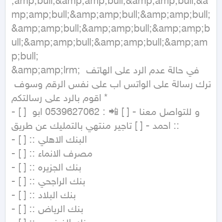
;amp;bull;&amp;amp;bull;&amp;amp;bull;&a
mp;amp;bull;&amp;amp;bull;&amp;amp;bull;
&amp;amp;bull;&amp;amp;bull;&amp;amp;b
ull;&amp;amp;bull;&amp;amp;bull;&amp;am
p;bull;

&amp;amp;lrm; في حالة عدم الرد على الهاتف 
اترك رسالة على الواتس اب على نفس الرقم وسوف 
اقوم بالرد على رسالتكم *

- [ ] و للتواصل معنا - [ ] 📲 : 0539627062 ابو 
احمد - [ ] تاجير منتهي بالتمليك عن طريق ::

- [ ] :: البنك الاهلي

- [ ] :: مصرف الانماء

- [ ] :: بنك الجزيره

- [ ] :: بنك الراجحي

- [ ] :: بنك البلاد

- [ ] :: بنك الرياض
