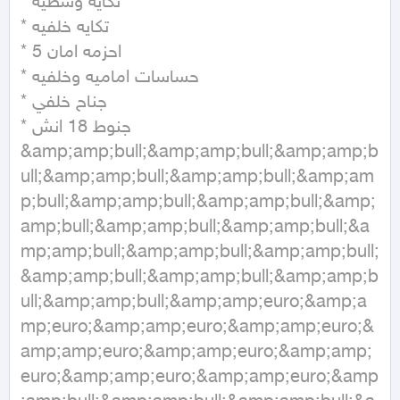
* تكايه وسطيه

* تكايه خلفيه

* 5 احزمه امان

* حساسات اماميه وخلفيه

* جناح خلفي

* جنوط 18 انش

&amp;amp;bull;&amp;amp;bull;&amp;amp;b
ull;&amp;amp;bull;&amp;amp;bull;&amp;am
p;bull;&amp;amp;bull;&amp;amp;bull;&amp;
amp;bull;&amp;amp;bull;&amp;amp;bull;&a
mp;amp;bull;&amp;amp;bull;&amp;amp;bull;
&amp;amp;bull;&amp;amp;bull;&amp;amp;b
ull;&amp;amp;bull;&amp;amp;euro;&amp;a
mp;euro;&amp;amp;euro;&amp;amp;euro;&
amp;amp;euro;&amp;amp;euro;&amp;amp;
euro;&amp;amp;euro;&amp;amp;euro;&amp