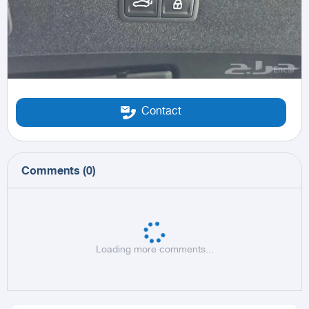
Contact
Comments
(
0
)
Loading more comments...