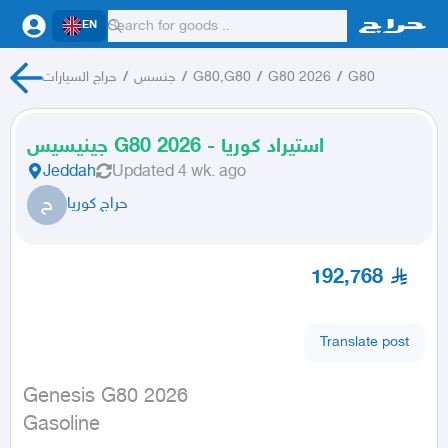
EN
G80
/
G80 2026
/
G80,G80
/
جنسس
/
حراج السيارات
جينيسيس G80 2026 - استيراد كوريا
Jeddah
Updated
4 wk. ago
ح
حراج كوريا
192,768
Translate post
Genesis G80 2026

Gasoline