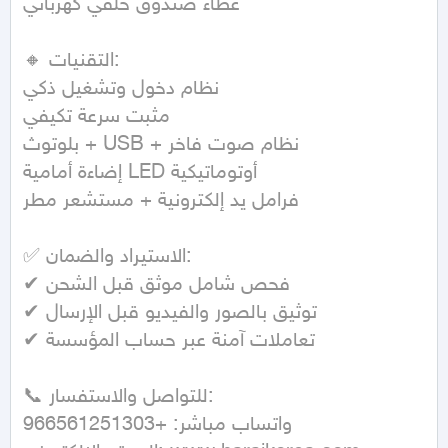
غطاء صندوق خلفي كهربائي

🔸 التقنيات:

نظام دخول وتشغيل ذكي

مثبت سرعة تكيفي

بلوتوث + USB + نظام صوت فاخر

إضاءة أمامية LED أوتوماتيكية

فرامل يد إلكترونية + مستشعر مطر

✅ الاستيراد والضمان:

✔ فحص شامل موثق قبل الشحن

✔ توثيق بالصور والفيديو قبل الإرسال

✔ تعاملات آمنة عبر حساب المؤسسة

📞 للتواصل والاستفسار:

واتساب مباشر: +966561251303
