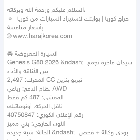
السلام عليكم ورحمة الله وبركاته،

🔹 حراج كوريا | بوابتك لاستيراد السيارات من كوريا 
بأسعار منافسة

🌐 www.harajkorea.com

🚘 السيارة المعروضة

Genesis G80 2026 &ndash; سيدان فاخرة تجمع 
بين الأناقة والأداء

المحرك: 2,497 CC تيربو بنزين

نظام الدفع: رباعي AWD

الممشى: 487 كم فقط

ناقل الحركة: أوتوماتيك

رقم الإعلان الكوري: 40750847

اللون الخارجي: بني مميز

الحالة: شبه جديدة &ndash; بودي وكالة + فحص 