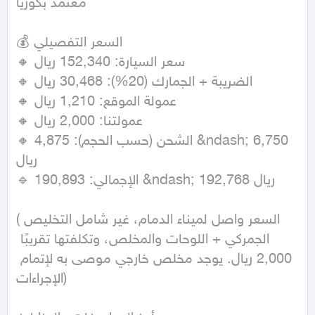
معتمد بكوريا

💰 السعر التفصيلي

🔸 سعر السيارة: 152,340 ريال

🔸 الضريبة + الجمارك (20%): 30,468 ريال

🔸 عمولة الموقع: 1,210 ريال

🔸 عمولتنا: 2,000 ريال

🔸 الشحن (حسب الحجم): 4,875 &ndash; 6,750 
ريال

🔹 الإجمالي: 190,893 &ndash; 192,768 ريال

(السعر واصل لميناء الدمام، غير شامل التخليص 
الجمركي + اللوحات والمخلص، وتكلفتها تقريبًا 
2,000 ريال. يوجد مخلص خارجي موصى به لإتمام 
الإجراءات)
