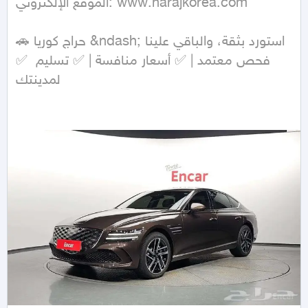
الموقع الإلكتروني: www.harajkorea.com

🚗 حراج كوريا &ndash; استورد بثقة، والباقي علينا

✅ فحص معتمد | ✅ أسعار منافسة | ✅ تسليم 
لمدينتك