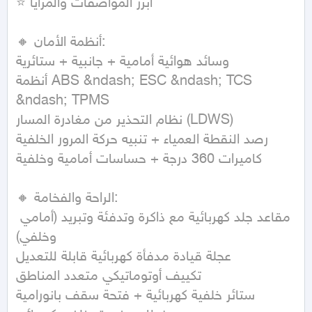
⭐ أبرز المواصفات والمزايا

🔸 أنظمة الأمان:

وسائد هوائية أمامية + جانبية + ستائرية

أنظمة ABS &ndash; ESC &ndash; TCS 
&ndash; TPMS

نظام التحذير من مغادرة المسار (LDWS)

رصد النقطة العمياء + تنبيه حركة المرور الخلفية

كاميرات 360 درجة + حساسات أمامية وخلفية

🔸 الراحة والفخامة:

مقاعد جلد كهربائية مع ذاكرة وتدفئة وتبريد (أمامي 
وخلفي)

عجلة قيادة مدفأة كهربائية قابلة للتعديل

تكييف أوتوماتيكي متعدد المناطق

ستائر خلفية كهربائية + فتحة سقف بانورامية
