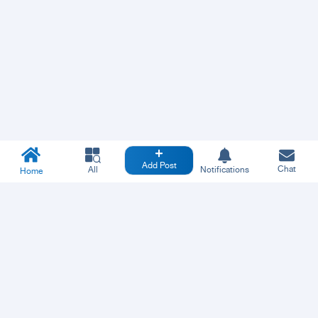
Add Post
Chat
All
Notifications
Home