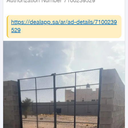
Authorization Number 7100239529
https://dealapp.sa/ar/ad-details/
7100239
529