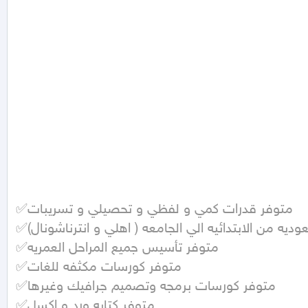
✅متوفر قدرات كمي و لفظي و تحصيلي و تسريبات 

✅متوفر تدريس جميع المناهج السعوديه من الابتدائيه الي الجامعه ( اهلي و انترناشونال)

✅متوفر تأسيس جميع المراحل العمريه 

✅متوفر كورسات مكثفه للغات 

✅متوفر كورسات برمجه وتصميم جرافيك وغيرها 

✅متوفر كتابه ورد و اكسل 
