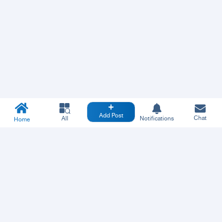
Add Post
Chat
All
Notifications
Home