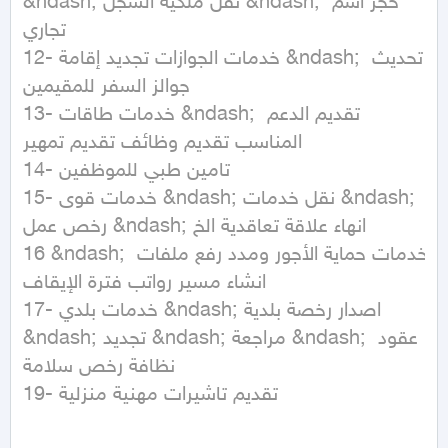
&ndash; نقل ملكية السجل &ndash; حجز اسم 
تجاري

12- خدمات الجوازات تجديد إقامة &ndash; تحديث 
جوالز السفر للمقيمين

13- خدمات طاقات &ndash; تقديم الدعم 
المناسب تقديم وظائف تقديم تمهير

14- تامين طبي للموظفين

15- خدمات قوى &ndash; نقل خدمات &ndash; 
رخص عمل &ndash; انهاء علاقة تعاقدية الخ

16 &ndash; خدمات حماية الأجور ومدد رفع ملفات 
انشاء مسير رواتب فترة الإيقاف

17- خدمات بلدي &ndash; اصدار رخصة بلدية 
&ndash; تجديد &ndash; مراجعة &ndash; عقود 
نظافة رخص سلامة

19- تقديم تاشيرات مهنية منزلية