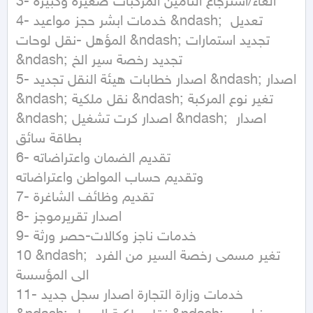
3- الغاء/استرجاع التامين المركبات صغيرة وكبيرة

4- خدمات ابشر حجز مواعيد &ndash; تعديل 
المؤهل -نقل لوحات &ndash; تجديد استمارات 
&ndash; تجديد رخصة سير الخ

5- اصدار خطابات هيئة النقل تجديد &ndash; اصدار 
&ndash; نقل ملكية &ndash; تغير نوع المركبة 
&ndash; اصدار كرت تشغيل &ndash; اصدار 
بطاقة سائق

6- تقديم الضمان واعتراضاته

وتقديم حساب المواطن واعتراضاته

7- تقديم وظائف الشاغرة

8- اصدار تقريرموجز

9- خدمات ناجز وكالات-حصر ورثة

10 &ndash; تغير مسمى رخصة السير من الفرد 
الى المؤسسة

11- خدمات وزارة التجارة اصدار سجل جديد 