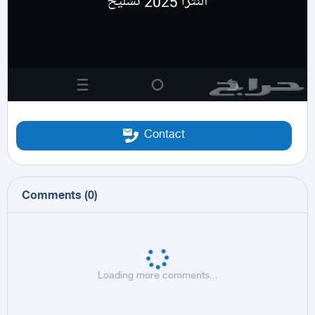
Contact
Comments
(
0
)
Loading more comments...