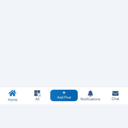
Add Post
Chat
All
Notifications
Home